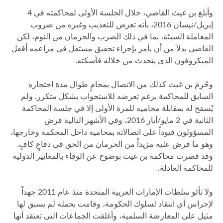
وأبلغ بن غيث القاضي، خلال الجلسة الأولى لمحاكمته في 4
إبريل/نيسان 2016، بأنه تعرض للتعذيب وغيره من ضروب
المعاملة السيئة، بما في ذلك الضرب والحرمان من النوم، لكن
القاضي بدلاً من أن يأمر بإجراء تحقيق مستقل في مزاعمه أقفل
الميكروفون الذي يتحدث من خلاله فأسكته.
وحُرِمَ بن غيث كذلك من الاتصال بمحامٍ طوال مدة احتجازه
السابق للمحاكمة برغم تعرضه للاستجواب بشكل متكرر. ولم
يُسمَح له بمقابلة محاميه للمرة الأولى إلا في جلسة المحاكمة
الثانية في 2 مايو/أيار 2016، وفي الأشهر التالية فرض
المسؤولون قيوداً على اتصالاته بمحاميه داخل المحكمة وخارجها،
وهو ما فرض عليه مزيداً من الحرمان من الحق في دفاعٍ كافٍ.
وقد قصرت محاكمة بن غيث بوضوح عن الوفاء بالمعايير الدولية
للمحاكمة العادلة.
ولا تألو سلطات الإمارات العربية المتحدة منذ عام 2011 جهداً
لإخراس أي انتقاد لسلوك الحكومة، وقامت بحملة لم يسبق لها
مثيل على المعارضة السلمية، وأغلقت الجماعات التي تعتقد أنها