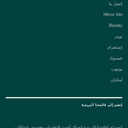
إتصل بنا
Mirror Site
Bluesky
تويتر
إنستغرام
فيسبوك
يوتيوب
لينكدإن
إنضم إلى قائمتنا البريدية
إنضم\ي لقائمتنا البريدية لتصلك أحدث التطورات بخصوص إنتهاكات