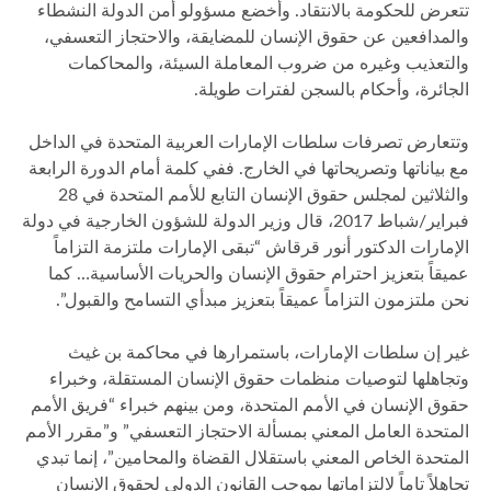
تتعرض للحكومة بالانتقاد. وأخضع مسؤولو أمن الدولة النشطاء
والمدافعين عن حقوق الإنسان للمضايقة، والاحتجاز التعسفي،
والتعذيب وغيره من ضروب المعاملة السيئة، والمحاكمات
الجائرة، وأحكام بالسجن لفترات طويلة.
وتتعارض تصرفات سلطات الإمارات العربية المتحدة في الداخل
مع بياناتها وتصريحاتها في الخارج. ففي كلمة أمام الدورة الرابعة
والثلاثين لمجلس حقوق الإنسان التابع للأمم المتحدة في 28
فبراير/شباط 2017، قال وزير الدولة للشؤون الخارجية في دولة
الإمارات الدكتور أنور قرقاش “تبقى الإمارات ملتزمة التزاماً
عميقاً بتعزيز احترام حقوق الإنسان والحريات الأساسية… كما
نحن ملتزمون التزاماً عميقاً بتعزيز مبدأي التسامح والقبول”.
غير إن سلطات الإمارات، باستمرارها في محاكمة بن غيث
وتجاهلها لتوصيات منظمات حقوق الإنسان المستقلة، وخبراء
حقوق الإنسان في الأمم المتحدة، ومن بينهم خبراء “فريق الأمم
المتحدة العامل المعني بمسألة الاحتجاز التعسفي” و”مقرر الأمم
المتحدة الخاص المعني باستقلال القضاة والمحامين”، إنما تبدي
تجاهلاً تاماً لالتزاماتها بموجب القانون الدولي لحقوق الإنسان