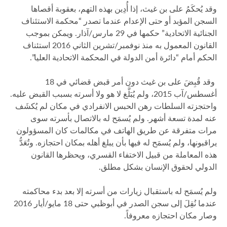
وقد يُحكَمُ على بن غيث، إذا أُدِين بهذه التهم، بعقوبة أقصاها
السجن المؤبد أو حتى الإعدام عندما تصدر “محكمة الاستئناف
الجنائية الاتحادية” حكمها في 29 مارس/آذار. ويمكن بموجب
القانون المعمول به منذ نوفمبر/تشرين الثاني 2016 استئناف
الحكم أمام “دائرة أمن الدولة في المحكمة الاتحادية العليا”.
وقد قُبِضَ على بن غيث دون أمر قبض قضائي في 18
أغسطس/آب 2015، ولم يُبَلَّغ لا هو ولا أسرته بسبب القبض عليه.
واحتجزته السلطات رهن الحبس الانفرادي في مكان لم يُكشَف
عنه لمدة تسعة أشهر. ولم يُسمَح له بالاتصال بأسرته سوى
مرات متفرقة عن طريق الهاتف في مكالمات كان المسؤولون
يراقبونها، ولم يُسمَح له فيها بأن يبلغ أهله بمكان احتجازه. وتُعَدُّ
هذه المعاملة من قبيل الاختفاء القسري، ويحظرها القانون
الدولي لحقوق الإنسان بشكل مطلق.
ولم يُسمَح له باستقبال زيارات من أسرته إلا بعد بدء محاكمته
عندما نُقِلَ إلى سجن الصدر في أبوظبي حتى 18 مايو/أيار 2016
وصار مكان احتجازه معروفاً.