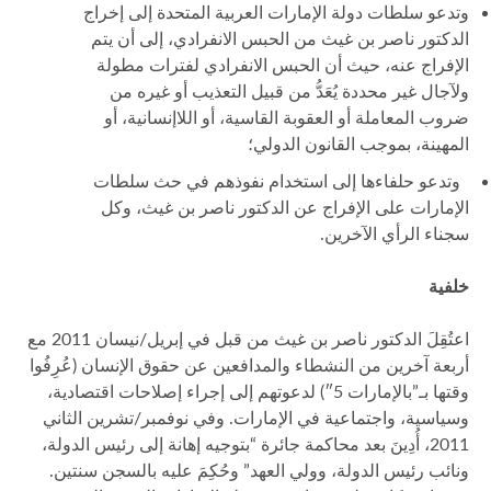
وتدعو سلطات دولة الإمارات العربية المتحدة إلى إخراج
الدكتور ناصر بن غيث من الحبس الانفرادي، إلى أن يتم
الإفراج عنه، حيث أن الحبس الانفرادي لفترات مطولة
ولآجال غير محددة يُعَدُّ من قبيل التعذيب أو غيره من
ضروب المعاملة أو العقوبة القاسية، أو اللاإنسانية، أو
المهينة، بموجب القانون الدولي؛
وتدعو حلفاءها إلى استخدام نفوذهم في حث سلطات
الإمارات على الإفراج عن الدكتور ناصر بن غيث، وكل
سجناء الرأي الآخرين.
خلفية
اعتُقِلَ الدكتور ناصر بن غيث من قبل في إبريل/نيسان 2011 مع
أربعة آخرين من النشطاء والمدافعين عن حقوق الإنسان (عُرِفُوا
وقتها بـ”بالإمارات 5″) لدعوتهم إلى إجراء إصلاحات اقتصادية،
وسياسية، واجتماعية في الإمارات. وفي نوفمبر/تشرين الثاني
2011، أُدِينَ بعد محاكمة جائرة “بتوجيه إهانة إلى رئيس الدولة،
ونائب رئيس الدولة، وولي العهد” وحُكِمَ عليه بالسجن سنتين.