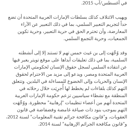
في أغسطس/آب 2015.
ويهيب الائتلاف كذلك بسلطات الإمارات العربية المتحدة أن تضع
حداً لتجريم التعبير السلمي، بما في ذلك التعبير عن الآراء
المعارضة، وأن تحترم الحق في حرية التعبير، وحرية تكوين
الجمعيات، وحرية التجمع السلمي.
وقد وُجِّهَت إلى بن غيث خمس تهم لا تستند إلا إلى أنشطته
السلمية، بما في ذلك تعليقات أبداها على موقع تويتر يعبر فيها
عن انتقاده السلمي لسجل حقوق الإنسان لحكومتي الإمارات
العربية المتحدة ومصر، ويدعو إلى مزيد من الاحترام لحقوق
الإنسان والحريات وإلى الخضوع للمساءلة في البلدين. وتتعلق
التهم كذلك بلقاءات لم يخطط لها أُجرِيَت خلال رحلاته في
المنطقة مع نشطاء سياسيين تزعم حكومة الإمارات العربية
المتحدة أنهم من أعضاء تنظيمات “إرهابية” محظورة. ووُجِّهَت
التهم بموجب بنود ذات صياغة غامضة وفضفاضة في قانون
العقوبات، و”قانون مكافحة جرائم تقنية المعلومات” لسنة 2012،
و”قانون مكافحة الجرائم الإرهابية” لسنة 2014.