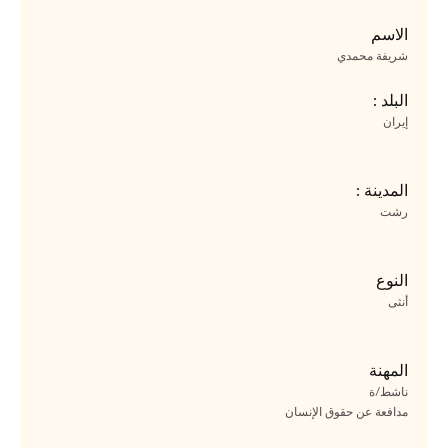
الاسم
شريفة محمدي
البلد :
إيران
المدينة :
رشت
النوع
أنثى
المهنة
ناشط/ة
مدافعة عن حقوق الإنسان