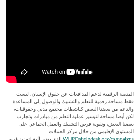
المنصة الرقمية لدعم المدافعات عن حقوق الإنسان، ليست
فقط مساحة رقمية للتعلم والتشبيك والوصول إلى المساعدة
والدعم من بعضنا البعض كناشطات مجتمع مدني وحقوقيات،
لكن أيضا مساحة لتيسير عملية التعلم من مبادرات وتجارب
بعضنا البعض، وتقوية فرص التشبيك والعمل الجماعي على
المستوى الإقليمي من خلال مركز الحملات
WHRDshelpdesk.org/campaigns
الذي يعتبر آلية لتعزيز فرص