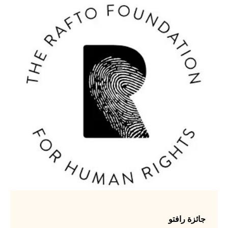
جائزة رافتو