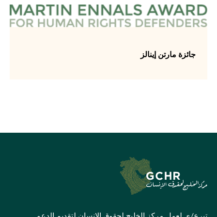
جائزة مارتن إينالز
تبرع/ي لعمل مركز الخليج لحقوق الإنسان لتقديم الدعم