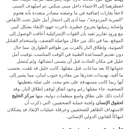
اضطرهما إلى الاحتماء داخل مبنى سكني. ثم استُهدف المبنى
لاحقاً بغارات إضافية في ما وصفته مصادر متعددة بأنه هجوم
“الضربة المزدوجة”، مما أدى إلى احتجاز أمل خليل تحت الأنقاض
وإصابة زميلتها بجروح خطيرة. تأخرت جهود الإنقاذ بشكل كبير،
مع ورود تقارير تفيد بأن القوات الإسرائيلية أعاقت الوصول إلى
الموقع، بما في ذلك من خلال مواصلة القصف، واستخدام القنابل
الصوتية، وإطلاق النار بالقرب من طواقم الطوارئ، مما حال
دون تقديم المساعدة الطبية في الوقت المناسب. توفيت أمل
خليل في مكان الحادث قبل أن يتسنى انتشالها، ولم يُنتشل
جثمانها إلا بعد ساعات. قبل مقتلها، كانت خليل قد تلقت، بحسب
ما أُفيد، تهديدات تحذرها من مغادرة جنوب لبنان، مما يشير إلى
أنها ربما كانت مستهدفة على نحو محدد على صلة بتغطيتها
الصحفية. جاء مقتلها رغم وجود اتفاق لوقف إطلاق النار، وقد
أدانت ذلك على نطاق واسع منظمات دولية، منها
مركز الخليج
لحقوق الإنسان
ولجنة حماية الصحفيين، التي ذكرت أن
الاستهداف الظاهر للصحفيين وعرقلة عمليات الإنقاذ قد يشكلان
انتهاكاً للقانون الدولي الإنساني.