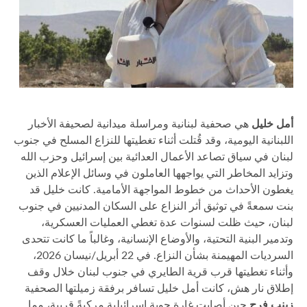
أمل خليل
هي صحفية لبنانية ومراسلة ميدانية لصحيفة الأخبار
اللبنانية اليومية، وقد قُتلت أثناء تغطيتها للنزاع المسلح في جنوب
لبنان في سياق تصاعد الأعمال العدائية بين إسرائيل وحزب الله
وتزايد المخاطر التي يواجهها العاملون في وسائل الإعلام الذين
يغطون الأحداث من خطوط المواجهة الأمامية. كانت خليل قد
بنت سمعةً في توثيق أثر النزاع على السكان المدنيين في جنوب
لبنان، حيث ظلت لسنوات عدة تغطي العمليات العسكرية،
وتدمير البنية التحتية، والأوضاع الإنسانية، وغالباً ما كانت تتحدى
السرديات المهيمنة بشأن النزاع. في 22 أبريل/نيسان 2026،
وأثناء تغطيتها قرب قرية الطايري في جنوب لبنان خلال وقف
إطلاق نار هش، كانت أمل خليل تسافر برفقة زميلتها الصحفية
زينب فرج
حين أصابت غارة جوية إسرائيلية مركبةً قريبة، مما