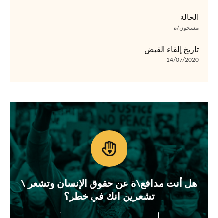
الحالة
مسجون/ة
تاريخ إلقاء القبض
14/07/2020
هل أنت مدافع\ة عن حقوق الإنسان وتشعر \
تشعرين انك في خطر؟