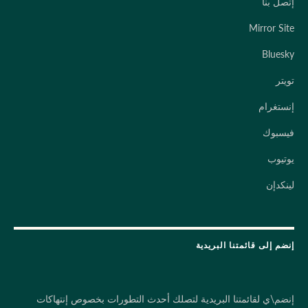
إتصل بنا
Mirror Site
Bluesky
تويتر
إنستغرام
فيسبوك
يوتيوب
لينكدإن
إنضم إلى قائمتنا البريدية
إنضم\ي لقائمتنا البريدية لتصلك أحدث التطورات بخصوص إنتهاكات