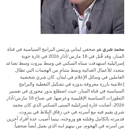
محمد شري
هو صحفي لبناني ورئيس البرامج السياسية في قناة
المنار، وقد قُتل في 18 مارس/آذار 2026 في غارة جوية
إسرائيلية استهدفت مبناه السكني في وسط بيروت وسط تصاعد
متجدد للأعمال العدائية ونمط متنامٍ من الهجمات التي تطال
العاملين في وسائل الإعلام في لبنان. كان شري شخصية
إعلامية بارزة معروفة بدوره في تشكيل التغطية والبرامج
السياسية في قناة المنار، حيث اضطلع بدور محوري في تفسير
التطورات السياسية الإقليمية وعرضها. في صباح 18 مارس/آذار
2026، أصابت غارة إسرائيلية المبنى السكني الذي كان محمد
شري يقيم فيه مع أسرته في حي زقاق البلاط في بيروت،
فدمرته بالكامل وقتلته هو وزوجته، بينما أُصيب عدة أفراد آخرين
من أسرته في الهجوم، من بينهم ابنه الذي يعمل أيضاً صحفياً.