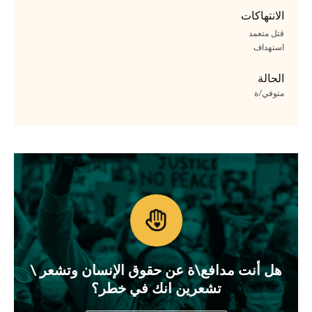
الانتهاكات
قتل متعمد
استهداف
الحالة
متوفي/ة
هل أنت مدافع\ة عن حقوق الإنسان وتشعر \
تشعرين انك في خطر؟