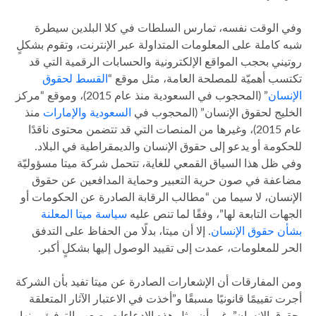
وفي الوقت نفسه، تمارس السلطات في كلا البلدين سيطرة
شبه كاملة على المعلومات المتداولة عبر الإنترنت، وتقوم بشكلٍ
روتيني بحجب المواقع الإلكترونية والحسابات الرقمية التي قد
تكتسب أهميّة للمصلحة العامة، مثل موقع “
القسط لحقوق
الإنسان
” (المحجوب في السعودية منذ عام 2015)، وموقع “مركز
الخليج لحقوق الإنسان” (المحجوب في
السعودية
والإمارات
منذ
عام 2015)، وغيرها من المنصات التي قد تتضمن محتوى ناقدًا
للحكومة أو يدعو إلى حقوق الإنسان والديمقراطية في البلاد.
وفي ظل هذا السياق القمعي للغاية، تتحمل شركة ميتا مسؤوليّة
مضاعفة في صون حرية التعبير وحماية المدافعين عن حقوق
الإنسان، لا سيما من “مطالب الرقابة الصادرة عن الحكومات أو
الجهات التابعة لها”، وفقًا لما تنص عليه
سياسة ميتا المعلنة
بشأن حقوق الإنسان
. إلا أن ميتا، بدلًا من الحفاظ على التدفق
الحر للمعلومات، عمدت إلى تقييد الوصول إليها بشكلٍ أكبر.
ومن المفارقات أن الإشعارات الصادرة عن ميتا تفيد بأن الشركة
أجرت تقييمًا قانونيًا مسبقًا و”أخذت في الاعتبار الآثار المتعلقة
بحقوق الإنسان”. غير أن مثل هذه الادعاءات يصعب التوفيق بينها