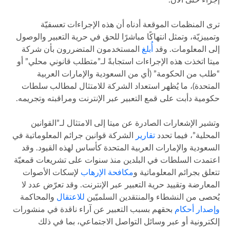
ترى المنظمات الموقعة أدناه أن هذه الإجراءات تعسفيّة
وتمييزيّة، وتمثل انتهاكًا مباشرًا للحق في حرية التعبير والوصول
إلى المعلومات. وقد
أُبلغ
المستخدمون المتضررون بأن شركة
ميتا اتخذت هذه الإجراءات استجابةً لـ”متطلب قانوني محلي” أو
“طلب من الحكومة” (أي من السعودية والإمارات العربية
المتحدة)، ما يُظهر استعداد الشركة للامتثال لمطالب سلطات
حكومية دأبت على قمع التعبير عبر الإنترنت ومراقبته وتجريمه.
وتشير الإشعارات الصادرة عن ميتا إلى الامتثال لـ”القوانين
المحلية”، فيما تحدد
تقارير
الشركة قوانين جرائم المعلوماتية في
السعودية والإمارات العربية المتحدة كأساس لهذه القيود. وقد
اعتمدت السلطات في البلدين منذ سنوات على تشريعات قمعيّة
تتعلق بجرائم المعلوماتية و
مكافحة الإرهاب
لإسكات الأصوات
المعارضة وتقييد حرية التعبير عبر الإنترنت. وقد تعرّض عدد لا
يُحصى من النشطاء والمنتقدين السلميّين
للاعتقال
والمحاكمة
وإصدار أحكام
بحقهم بسبب التعبير عن آراء ناقدة في منشورات
إلكترونية أو عبر وسائل التواصل الاجتماعي، بما في ذلك