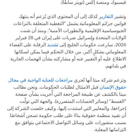
فيسبوك ومنصة إكس (تويتر سابقًا).
وتشير
التقارير
كذلك إلى أن المحتوى الذي يُزعم أنه ينتهك
قوانين جرائم المعلوماتية يشمل “التغطية المتعلقة بالنزاعات
الجيوسياسية الإقليمية والتطورات الأمنية”. ومنذ أن شنت
الولايات المتحدة وإسرائيل ضربات على إيران في 28 فبراير
2026، سارعت حكومات الخليج إلى
تشديد
الرقابة على الفضاء
المعلوماتي بشكلٍ أكبر، من خلال التحكم فيما يمكن لسكانها
الاطلاع عليه أو التعبير عنه أو مشاركته بشأن الهجمات الجارية
في بلدانهم.
وتزعم شركة ميتا أنها تُجري
مراجعات للعناية الواجبة في مجال
حقوق الإنسان
قبل الامتثال لطلبات الحكومات. ونحن نطالب
ميتا بالكشف عن طبيعة المراجعة التي أُجريت بشأن صفحة
“القسط” (وسائر الحسابات المتضررة)، والجهة التي تولّت
إجراءها، والمعايير التي استندت إليها، وكيف خلصت الشركة إلى
أن تقييد منظمة حقوقية بناءً على طلب حكومة تسجن أشخاصًا
بسبب منشورات على وسائل التواصل الاجتماعي يتوافق مع
التزاماتها المعلنة.