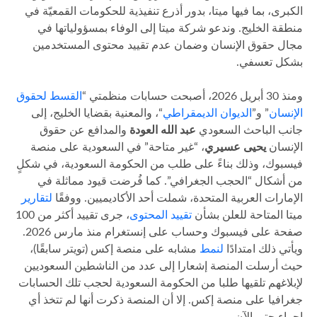
الكبرى، بما فيها ميتا، بدور أذرع تنفيذية للحكومات القمعيّة في
منطقة الخليج. وندعو شركة ميتا إلى الوفاء بمسؤولياتها في
مجال حقوق الإنسان وضمان عدم تقييد محتوى المستخدمين
بشكل تعسفي.
ومنذ 30 أبريل 2026، أصبحت حسابات منظمتي “
القسط لحقوق
الإنسان
” و”
الديوان الديمقراطي
“، والمعنية بقضايا الخليج، إلى
جانب الباحث السعودي
عبد الله العودة
والمدافع عن حقوق
الإنسان
يحيى عسيري
، “غير متاحة” في السعودية على منصة
فيسبوك، وذلك بناءً على طلب من الحكومة السعودية، في شكلٍ
من أشكال “الحجب الجغرافي”. كما فُرضت قيود مماثلة في
الإمارات العربية المتحدة، شملت أحد الأكاديميين. ووفقًا
لتقارير
ميتا المتاحة للعلن بشأن
تقييد المحتوى
، جرى تقييد أكثر من 100
صفحة على فيسبوك وحساب على إنستغرام منذ مارس 2026.
ويأتي ذلك امتدادًا
لن
م
ط
مشابه على منصة إكس (تويتر سابقًا)،
حيث أرسلت المنصة إشعارا إلى عدد من الناشطين السعوديين
لإبلاغهم تلقيها طلبا من الحكومة السعودية لحجب تلك الحسابات
جغرافيا على منصة إكس. إلا أن المنصة ذكرت أنها لم تتخذ أي
إجراء حتى الآن.