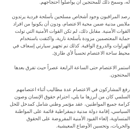
له، وسمح ذلك للمحتجين أن يواصلوا احتجاجهم.
رصد المراقبون وجود أشخاص مسلحين بأسلحة فردية يرتدون
ملابس مدنية ضمن محية الاعتصام، ودون أن يكونوا من افراد
القوات الأمنية. مقابل ذلك، لم تكن القوات الأمنية التي تولت
حماية المعتصمين مزودة بأسلحة نارية، واكتفت باستخدام
الهراوات والدروع الواقية. كذلك تم تجهيز سيارتي إسعاف في
محيط ساحة الاعتصام تحسباً لأي طارئ.
استمر الاعتصام حتى الساعة الرابعة عصراً حيث تفرق بعدها
المحتجون.
رفغ المشاركون في الاعتصام عدة مطاليب أثناء اعتصامهم
السلمي كان من أبرزها ما يلي، احترام حقوق الإنسان وصون
كرامة جميع المواطنين، عقد مؤتمر وطني شامل كمدخل للحل
السياسي، إقامة دولة مدنية ديمقراطية قائمة على المواطنة
المتساوية، إلغاء القيود الأمنية المفروضة على الحقوق
والحريات، وتحسين الأوضاع المعيشية.