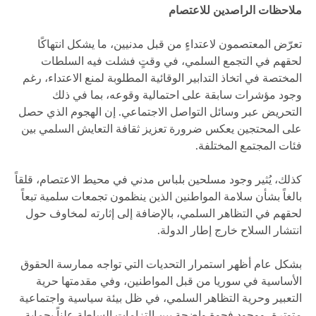
ملاحظات الراصدين للاعتصام
تعرّض المعتصمون لاعتداءٍ من قبل مدنيين، ما يشكل انتهاكًا
لحقهم في التجمع السلمي، في وقتٍ فشلت فيه السلطات
المختصة في اتخاذ التدابير الوقائية المطلوبة لمنع الاعتداء، رغم
وجود مؤشرات سابقة على احتمالية وقوعه، بما في ذلك
التحريض عبر وسائل التواصل الاجتماعي. إن الهجوم الذي حصل
على المحتجين يعكس ضرورة تعزيز ثقافة التعايش السلمي بين
فئات المجتمع المختلفة.
كذلك، يُثير وجود مسلحين بلباس مدني في محيط الاعتصام، قلقاً
بالغاً بشأن سلامة المواطنين الذين ينظمون تجمعات سلمية تبعاً
لحقهم في التظاهر السلمي، بالإضافة إلى إثارته لمخاوف حول
انتشار السلاح خارج إطار الدولة.
بشكل عام أظهر استمرار التحديات التي تواجه ممارسة الحقوق
الأساسية في سوريا من قبل المواطنين، وفي مقدمتها حرية
التعبير وحرية التظاهر السلمي، في ظل بيئة سياسية واجتماعية
متوترة، ووجود فجوة واضحة بين التزامات السلطة علناً بحماية