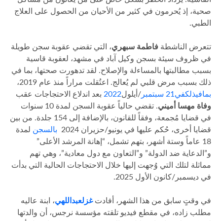
صحية، إذ يُحرمون في كثير من الأحيان من الحصول على العلاج
الطبي.
تتعرض الناشطة
فاطمة سبهري
، التي تقضي عقوبة سجن طويلة
في ظروف سيئة بسجن وكيل آباد في مشهد، لعقوبة قاسية
بسبب مطالبتها بالمساءلة والإصلاح. لقد تدهورت صحتها، بما في
ذلك بسبب مرض قلبي لم يُعالج. اعتُقلت مراراً منذ عام 2019،
بما
في
ذلك
في
21
سبتمبر
/أيلول
2022
بعد اندلاع الاحتجاجات عقب
وفاة مهسا أميني
. تقضي حالياً عقوبة السجن لمدة 10 سنوات
في قضايا مُجمعة، وفقاً للقانون، بالإضافة إلى 154 جلدة. من بين
قضايا أخرى، حُكم عليها في يونيو/حزيران 2024
بالسجن
لمدة
18 عاماً وستة أشهر، بتهم تشمل، “إهانة المرشد الأعلى”
و”الدعاية ضد الدولة” و”التعاون مع دول معادية”، وهي تهم
مماثلة لتلك التي وُجهت إليها خلال الاحتجاجات الحالية التي بدأت
في ديسمبر/كانون الأول 2025.
في وقتٍ سابق من هذا الشهر، أفادت
غزل
عبد
اللهي
، ابنة عاليه
مطلب زاده، في مقطع فيديو تلقته مؤسسة نرجس، أن والدتها