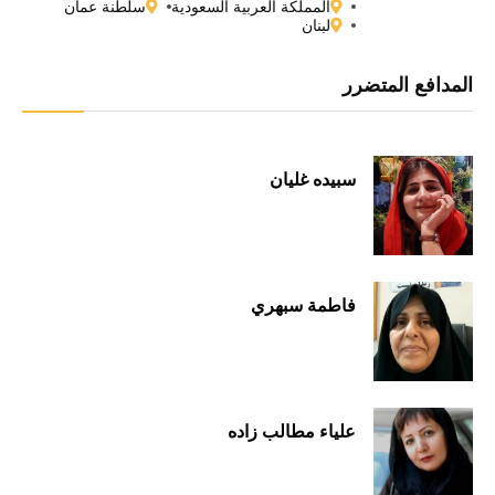
المملكة العربية السعودية
سلطنة عمان
لبنان
المدافع المتضرر
سبيده غليان
فاطمة سبهري
علياء مطالب زاده