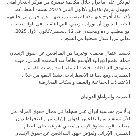
لم تكن على ما يرام خلال مكالمة قصيرة من مركز احتجاز أمني
مجهول بتاريخ 06 يناير/كانون الثاني 2026. لحسن الحظ، كما
ذُكر آنفاً، أُفرج عنها بكفالة بسبب مرضها، لكن آخرين لم يحالفهم
الحظ. لقد ورد أن بوران نازيمي، التي اعتُقلت في الوقت نفسه
مع مطلب زاده ومحمدي في 12 ديسمبر/كانون الأول 2025،
تعاني من اعتلال صحتها في السجن.
يُجسد اعتقال محمدي وغيرها من المدافعين عن حقوق الإنسان
حملة القمع الإيرانية الأوسع نطاقاً ضد المجتمع المدني، حيث
تستهدف السلطات، خاصة النساء، المعارضات للقوانين
التمييزية. ومع تصاعد الاضطرابات، يشتدّ القمع من خلال
الاعتقالات الجماعية والعنف وإسكات المعارضة.
الصمت والتواطؤ الدوليان
بدلًا من محاسبة إيران على سجلها في مجال حقوق المرأة، هي
الآن تستفيد من التقاعس الدولي. إنّ استمرار الانخراط دون
مطالب قوية بحقوق الإنسان يُضفي شرعية على النظام
التمييزي الإيراني ويُقوّض جهود المدافعين عن حقوق الإنسان.