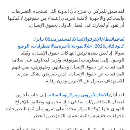
لقد سبق للمركز أن صرّح بأنّ الدولة التي تستخدم التشريعات
والمحاكم والأجهزة الأمنية لحرمان النساء من حقوقهنّ لا يُمكنها
أن تقود أو تُشارك في العمل الدولي لحقوق الإنسان.
يُفاقم
انقطاع
الإنترنت
والاتصالات
المستمر
منذ08 يناير/
كانون
الثاني2026، خلال
الموجة
الأخيرة
من
الاضطرابات، الوضعَ
سوءًا، إذ يُعيق بشدة توثيق انتهاكات حقوق الإنسان، ويُقيّد
الوصول إلى المعلومات الموثوقة، ويُزيد المخاوف على سلامة
المدافعات عن حقوق الإنسان وحمايتهن وظهورهن، بمن فيهم
المدافعات عن حقوق الإنسان، الذين يتعرضن بشكل متزايد
للاستهداف بمعزل عن الآخرين ودون رقابة.
لقد أدان
الاتحاد
الأوروبي
ومركز
نوبل
للسلام
، إلى جانب آخرين،
اعتقال المدافعين/ات بما في ذلك محمدي، وطالبوا بالإفراج
الفوري عنها. يُؤكد المركز مجدداً على ضرورة أن تُتبع التصريحات
بإجراءات حقيقية ودائمة لحماية المُعرّضين للخطر.
هذا وانضم المركز إلى حركة “فيمينا” ومنظمات حقوقية أخرى