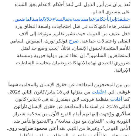
تُعد إيران من أبرز الدول التي تُنفذ أحكام الإعدام بحق النساء
على مستوى العالم،
حيث
نفذت
إيران
أحكام
إعدام
قياسية
بحق
النساء
خلال
العامين
الماضيين
.
تستمر هذه الانتهاكات في ظل احتجاجات واسعة النطاق ورد
فعل عنيف من الدولة، حيث تشير تقارير موثوقة إلى آلاف
القتلى واعتقالات جماعية.
صرح
فولكر تورك، المفوض السامي
للأمم المتحدة لحقوق الإنسان، قائلاً، “يجب وضع حد لقتل
المتظاهرين السلميين”. إن اتخاذ تدابير دولية فورية ومنسقة
ضروري للتصدي لهذه الانتهاكات وضمان محاسبة السلطات
الإيرانية.
من بين المحتجزين المدافعة عن حقوق الإنسان والمحامية
شيما
غوشه
، التي
اعتُ
قلت
من منزلها في 16 يناير/كانون الثاني 2026.
كما
أفادت
منظمة فرونت لاين ديفندرز أنه في 6 يناير/كانون
الثاني 2026، تم استدعاء المدافعة عن حقوق الإنسان
نازانين
سالاري
ووُجهت إليها تهم أمام الفرع الأول من محكمة شيراز
الثورية وهي، “التعاون مع دول معادية”، و”التجمع والتآمر ضد
الأمن القومي”، وغيرها من التهم. لقد أعلن
محمود طراوت روی
،
وهو محام ٍ، علناً أنه سيدافع عن المتظاهرين الذين اعتُقلوا.