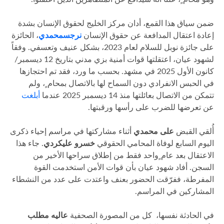
ضمن سياق هذا القمع، أدان مركز الخليج لحقوق الإنسان بشدة
إعادة اعتقال المدافعة عن حقوق الإنسان
نرجس
محمدي
، الحائزة
على جائزة نوبل للسلام لعام 2023، بشكل عنيف وتعسفي. وفقاً
لشهود عيان، اعتقلتها قوات أمنية بزي مدني بتاريخ 12 ديسمبر/
كانون الأول 2025 في مشهد. بحسب ما ورد، فقد تم احتجازها
في الحبس الانفرادي دون السماح لها بالاتصال بمحام ٍ، ولم
تتمكن من الاتصال بعائلتها منذ 14 ديسمبر 2025 عندما
أبلغت
عن تعرضها للضرب على رأسها ورقبتها.
أُلقي القبض
على محمدي
أثناء مشاركتها في مراسم إحياء ذكرى
اليوم السابع لوفاة المحامي الحقوقي
خسرو عليكردي
. جاء هذا
الاعتقال بعد عام ٍواحد فقط من إطلاق سراحها الأخير من
السجن. أفاد شهود عيان بأن قوات الأمن استخدمت القوة
المفرطة، ففرّقت الحضور بعنف واعتدت على عدد من النشطاء
المشاركين في المراسم.
في الحادثة نفسها، كل من المصورة الصحفية
عاليه مطلب