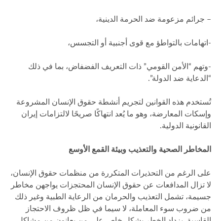
– جرائم مزعومة ضد الحرمة الدينية،
-اتهامات بالتواطؤ مع قوى أجنبية أو التجسس،
-وتهم “الأمن القومي” ذات التعريف الفضفاض، بما في ذلك
“الدعاية ضد الدولة”.
تُستخدم هذه القوانين لتجريم أنشطة حقوق الإنسان المشروعة
وإسكات المعارضة، وهو ما يُعد انتهاكًا صريحًا لالتزامات إيران
القانونية الدولية.
المخاطر الصحية والتعذيب وبيئة القمع الأوسع
على الرغم من التحذيرات المتكررة من منظمات حقوق الإنسان،
لا تزال المدافعات عن حقوق الإنسان المحتجزات يواجهن مخاطر
جسيمة، تشمل التعذيب والحرمان من الرعاية الطبية وغير ذلك
من ضروب سوء المعاملة، لا سيما في ظل ظروف الاحتجاز
القاسية. يزداد الخطر بشكل خاص على من يعانون من مشاكل