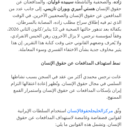
زاده
، والصحفية والناشطة
سيبيده غوليان
، والمدافعتان عن
حقوق الإنسان
هستي أميري وبوران نازيمي
، إلى جانب عدد من
المدافعين عن حقوق الإنسان والصحفيين الآخرين. في الوقت
الذي تم فيه إطلاق سراح مطلب زاده، المصابة بالسرطان،
بكفالة بعد تدهور حالتها الصحية في 12 يناير/كانون الثاني 2026،
وفقاً لمؤسسة نرجس، لا يزال الآخرون رهن الحبس الانفرادي،
ولا يُعرف وضعهم القانوني حتى وقت كتابة هذا التقرير. إن هذا
يثير مخاوف جدية بشأن الاختفاء القسري وسوء المعاملة.
نمط استهداف المدافعات عن حقوق الإنسان
عانت نرجس محمدي أكثر من عقد في السجن بسبب نشاطها
السلمي في مجال حقوق الإنسان. وتُظهر إعادة اعتقالها التزام
إيران بإسكات المدافعات عن حقوق الإنسان واستمرار القمع
الممنهج.
وثّق
مركز
الخليج
لحقوق
الإنسان
استخدام السلطات الإيرانية
لقوانين فضفاضة وغامضة لاستهداف المدافعات عن حقوق
الإنسان. وتشمل هذه القوانين ما يلي: