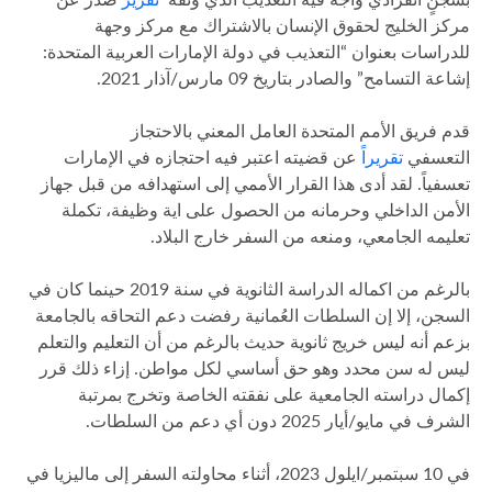
مركز الخليج لحقوق الإنسان بالاشتراك مع مركز وجهة
للدراسات بعنوان “التعذيب في دولة الإمارات العربية المتحدة:
إشاعة التسامح” والصادر بتاريخ 09 مارس/آذار 2021.
قدم فريق الأمم المتحدة العامل المعني بالاحتجاز
التعسفي
تقريرا
ً عن قضيته اعتبر فيه احتجازه في الإمارات
تعسفياً. لقد أدى هذا القرار الأممي إلى استهدافه من قبل جهاز
الأمن الداخلي وحرمانه من الحصول على اية وظيفة، تكملة
تعليمه الجامعي، ومنعه من السفر خارج البلاد.
بالرغم من اكماله الدراسة الثانوية في سنة 2019 حينما كان في
السجن، إلا إن السلطات العُمانية رفضت دعم التحاقه بالجامعة
بزعم أنه ليس خريج ثانوية حديث بالرغم من أن التعليم والتعلم
ليس له سن محدد وهو حق أساسي لكل مواطن. إزاء ذلك قرر
إكمال دراسته الجامعية على نفقته الخاصة وتخرج بمرتبة
الشرف في مايو/أيار 2025 دون أي دعم من السلطات.
في 10 سبتمبر/ايلول 2023، أثناء محاولته السفر إلى ماليزيا في