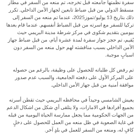
سفرة نظمتها جامعته قبل تخرجه، تم منعه من السفر في مطار
مسقط الدولي من قبل ضباط تابعين لجهاز الأمن الداخلي. تكرر
ذلك بتاريخ 13 يوليو/تموز2025، عندما تم منعه من السفر إلى
تركيا للسفر مع اسرته من قبل الضباط أنفسهم. عندما قام بعدها
بيومين بتقديم شكوى في مركز شرطة مدينة البريمي حيث
يُقيم، تم حجز جواز سفرة لمدة عشرة أيام، من قبل ضباط جهاز
الأمن الداخلي بسبب مناقشته لهم حول منعه من السفر دون
اسبابٍ موجبة.
تم رفض كل طلباته للحصول على وظيفة، بالرغم من حصوله
على المركز الأول على دفعته الجامعية، والسبب عدم صدور
موافقة أمنية من قبل جهاز الأمن الداخلي.
يعيش الشامسي وحيداً في محافظه البريمي حيث تقطن أسرته
بجميع أفرادها في الامارات، ولا يتلقى أي شكل من اشكال الدعم
من الجهات الحكومية مما يجعل ممارسة الحياة اليومية من قبله
في غاية الصعوبة في ظل منعه من العمل للحصول على دخلٍ
كافٍ له، ومنعه من السفر للعمل في بلدٍ آخر.