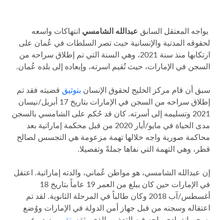
يواجه المعتقل السابق
عبدالله الشامسي
انتهاكات واسعه
لحقوقه المدنية والإنسانية حيث تصر السلطات في عُمان على
ارتكابها منذ سنة 2021، وهي السنة التي تم إطلاق سراحه من
السجن في الإمارات، حيث تُقيم اسرته، وإبعاده إلى بلده عُمان.
سبق أن قام مركز الخليج لحقوق الإنسان
بتوثيق
قضيته فقد تم
إطلاق سراحه من السجن في الإمارات بتاريخ 17 أبريل/نيسان
2021 وتسليمه إلى أسرته. كان قد حُكم على الشامسي بالسجن
مدى الحياة في مايو/أيار 2020 من قبل محكمة إماراتية بعد
محاكمة صورية واجه خلالها تهمة مزعومة هي التجسس لصالح
قطر، وهي التهمة التي نفاها جملةً وتفصيلا.
إن عبدالله الشامسي، هو مواطن عُماني، والدته إماراتية. اعتقل
في الإمارات حين كان يبلغ من العمر 19 عاماً بتاريخ 18
أغسطس/آب 2018 وكان طالباً في المرحلة الثانوية. لقد تم
اعتقاله وسجنه من قبل جهاز أمن الدولة في الإمارات ووُضع
بسجنٍ انفرادي واجه فيه التعذيب الذي وثقه
تقرير
صدر عن