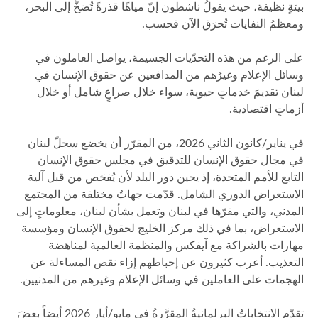
بيئةٍ نظيفة، حيث يقولُ ناشطون إنّ مياهًا قذرةً تُضخُّ إلى البحر،
ومعظمُ النفايات تُحرَق الآن فحسب.
على الرغم من هذه التحدّيات الجسيمة، يواصل العاملون في
وسائل الإعلام وغيرُهم من المدافعين عن حقوق الإنسان في
لبنان تقديمَ خدماتٍ حيوية، سواء خلال صراعٍ شامل أو خلال
أزماتٍ اقتصادية.
في يناير/كانون الثاني 2026، من المقرّر أن يخضع سجلّ لبنان
في مجال حقوق الإنسان للتدقيق في مجلس حقوق الإنسان
التابع للأمم المتحدة، إذ يحين دور البلد لأن يُفحَص من قبل آلية
الاستعراض الدوري الشامل. قدّمت جهاتٌ مختلفة من المجتمع
المدني، والتي مقرّها في لبنان وتعمل بشأن لبنان، معلوماتٍ إلى
الاستعراض، بما في ذلك مركز الخليج لحقوق الإنسان ومؤسسة
مهارات بالشراكة مع آيفكس والمنظمة العالمية لمناهضة
التعذيب. أعرب كثيرون عن إحباطهم إزاء نقص المساءلة عن
الهجمات على العاملين في وسائل الإعلام وغيرهم من المدنيين.
تقدّم الانتخاباتُ البرلمانيةُ المقرَّرةُ في مايو/أيار 2026 أيضاً بعضَ