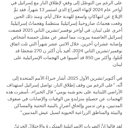
على الرغم من التوصّل إلى وقفٍ لإطلاق النار مع إسرائيل في
أواخر عام 2024 لإنهاء الصراع الذي استمر 13 شهراً، فقد تمَّ
الإبلاغ عن انتهاكاتٍ واسعةٍ للهدنة خلال أيام، ومنذ ذلك الحين
وقعت هجماتٌ صاروخيةٌ إسرائيليةٌ منتظمةٌ وهجماتٌ إسرائيليةٌ
أخرى على لبنان. في أواخر نوفمبر/تشرين الثاني 2025 قصفت
إسرائيل العاصمة بيروت، مما أسفر عن مقتل خمسة أشخاص
وإصابة عشراتٍ آخرين. خلال الاثني عشر شهراً التي تلت اتفاق
نوفمبر/تشرين الثاني 2024، أفيد بأن أكثر ن 270 شخصًا قد
قُتلوا، وأكثر من 850 قد أُصيبوا في الهجمات الإسرائيلية على
لبنان.
في أكتوبر/تشرين الأول 2025، أشار خبراءُ الأمم المتحدة إلى
أنّه، “على الرغم من وقف إطلاق النار، تواصل إسرائيل استهداف
الأراضي اللبنانية على نحو شبه يومي.” قال الخبراء، ،أسفرت هذه
الهجمات عن حصيلةٍ متزايدةٍ من الوفيات والإصابات في صفوف
المدنيين، وعن تدميرٍ وإلحاقِ أضرارٍ بالبنية التحتية والمساكن
والبيئة والمناطق الزراعية الحيوية لسبل عيش المدنيين.”
لقد قالوا إنَّ الضرباتِ الإسرائيليةَ المتكررةَ والاحتلالَ الجزئيَّ