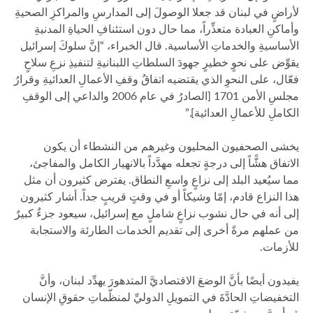
لأراضٍ في لبنان قد جعلا الوصولَ إلى المدارسِ والمراكزِ الصحيةِ
وأماكنِ العبادة متعذِّراً، مما حال دون استئنافِ الحياةِ المدنيةِ
الأساسيةِ والخدماتِ الأساسية. قال الخبراء، “إنَّ سلوكَ إسرائيل
يقوِّض على نحوٍ خطيرٍ جهودَ السلطاتِ اللبنانيةِ لتنفيذِ نزعِ سلاحٍ
فعّال، على النحوِ الذي يقتضيه اتفاقُ وقفِ الأعمالِ العدائيةِ وقرارُ
مجلسِ الأمن 1701 [الصادرُ في عام 2006 والداعي إلى الوقفِ
الكاملِ للأعمالِ العدائية].”
يخشى الصحفيون المحليون وغيرهم من النشطاء أن يكون
الاتفاق هشًّاً إلى درجةٍ تجعله مهدَّداً بالانهيار الكامل والمفاجئ،
مما سيُعيد البلد إلى نزاعٍ واسعِ النطاق. يفترض كثيرون أن مثل
هذا النزاع قادم، إمّا وشيكاً أو في وقتٍ قريبٍ جداً. أشار كثيرون
إلى أنه في حال نشوب نزاعٍ شاملٍ مع إسرائيل، سيعود جزءٌ كبيرٌ
من عملهم مرةً أخرى إلى تقديم الخدمات الطارئة والاستجابة
للأزمات.
يفيدون أيضًا بأنَّ الوضعَ الاقتصاديَّ المتدهورَ يهدِّد لبنان، وأنَّ
التخفيضاتِ الحادَّةَ في التمويلِ الدوليِّ لمنظّماتِ حقوقِ الإنسان