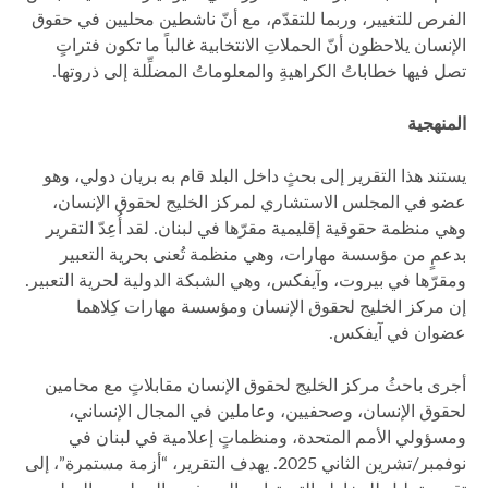
الفرص للتغيير، وربما للتقدّم، مع أنّ ناشطين محليين في حقوق
الإنسان يلاحظون أنّ الحملاتِ الانتخابية غالباً ما تكون فتراتٍ
تصل فيها خطاباتُ الكراهيةِ والمعلوماتُ المضلِّلة إلى ذروتها.
المنهجية
يستند هذا التقرير إلى بحثٍ داخل البلد قام به بريان دولي، وهو
عضو في المجلس الاستشاري لمركز الخليج لحقوق الإنسان،
وهي منظمة حقوقية إقليمية مقرّها في لبنان. لقد أُعِدّ التقرير
بدعمٍ من مؤسسة مهارات، وهي منظمة تُعنى بحرية التعبير
ومقرّها في بيروت، وآيفكس، وهي الشبكة الدولية لحرية التعبير.
إن مركز الخليج لحقوق الإنسان ومؤسسة مهارات كِلاهما
عضوان في آيفكس.
أجرى باحثُ مركز الخليج لحقوق الإنسان مقابلاتٍ مع محامين
لحقوق الإنسان، وصحفيين، وعاملين في المجال الإنساني،
ومسؤولي الأمم المتحدة، ومنظماتٍ إعلامية في لبنان في
نوفمبر/تشرين الثاني 2025. يهدف التقرير، “أزمة مستمرة”، إلى