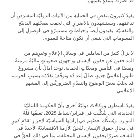
قد أضرَّت بشدّةٍ بعملِهم.
يفيدُ كثيرونَ بنقصٍ في الحمايةِ من الآلياتِ الدوليّةِ المفترَضِ أن
تدعمَهم، ويستشهدون بالأضرارِ التي لحقت بصحّتهم البدنيّةِ
والنفسيّة. يفيدون أيضاً بإحباطاتٍ مستمرّةٍ في الوصولِ إلى
المعلوماتِ التي ينبغي أن تكون متاحةً للعموم.
لا يزالُ كثيرٌ من العاملين في وسائلِ الإعلامِ وغيرِهم من
المدافعين عن حقوقِ الإنسان يواجهون صعوباتٍ ماليّةً مزمنةً
ونقصًا في التأمينِ ومعدّاتِ الحماية. توجد آمالٌ بأن مشروعَ
قانونٍ إعلاميٍّ جديدٍ، طالَ إعدادُه وتوقّفَ تقدّمُه بسببِ الحرب،
قد يجلبُ بعضَ الوضوحِ والتقدّمِ الضروريَّين إلى المشهدِ
الإعلامي.
يفيدُ ناشطون ووكالاتٌ دوليّةٌ أخرى بأنّ الحكومةَ اللبنانيّةَ
الجديدة، التي شُكِّلت في فبراير/شباط 2025، تعيقُها قلّةُ
الموارد، ويُشكِّك بعضُهم في إرادتِها السياسيّة لإحرازِ تقدّمٍ كبيرٍ
في مجالِ حقوق الإنسان. تُلحقُ الأزمةُ الاقتصاديّةُ الآخذةُ في
التفاقم ضررًا بحقوق الإنسان المختلفة، بما في ذلك الحقُّ في