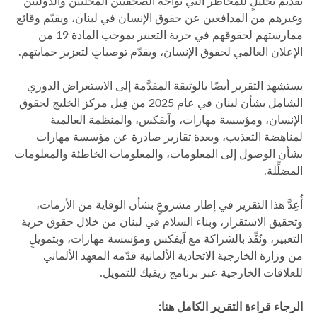
تقديم تحليلٍ للمخاطر التي تواجه الصحفيين المحليين والدوليين
وغيرهم من المدافعين عن حقوق الإنسان في لبنان، ويقيّم وقائع
ممارستهم لحقوقهم في حرية التعبير بموجب المادة 19 من
الإعلان العالمي لحقوق الإنسان، ويقدّم توصياتٍ لتعزيز حمايتهم.
يستشهد التقرير أيضًا بالوثيقة المقدَّمة إلى الاستعراض الدوري
الشامل بشأن لبنان في عام 2025 من قِبل مركز الخليج لحقوق
الإنسان، ومؤسسة مهارات، وآيفكس، والمنظمة العالمية
لمناهضة التعذيب، وبعدة تقارير صادرة عن مؤسسة مهارات
بشأن الوصول إلى المعلومات، والمعلومات الخاطئة والمعلومات
المضلِّلة.
أُعِدَّ هذا التقرير في إطار مشروعٍ بشأن الوقاية من الأزمات،
وتحقيق الاستقرار، وبناء السلام في لبنان من خلال حقوق حرية
التعبير، ونُفِّذ بالشراكة مع آيفكس ومؤسسة مهارات، وبتمويلٍ
من وزارة الخارجية الاتحادية الألمانية قدّمه المعهد الألماني
للعلاقات الخارجية عبر برنامج زيفيك للتمويل.
الرجاء قراءة التقرير الكامل هنا: