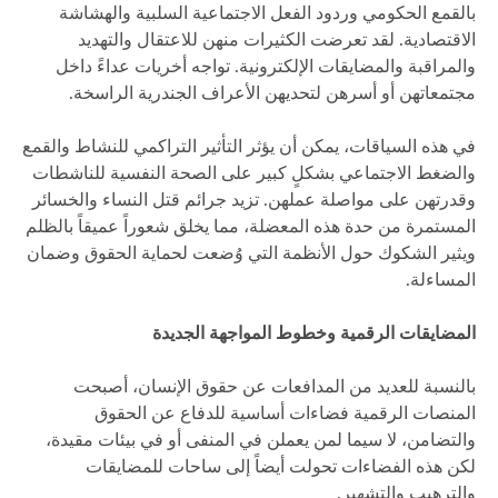
بالقمع الحكومي وردود الفعل الاجتماعية السلبية والهشاشة
الاقتصادية. لقد تعرضت الكثيرات منهن للاعتقال والتهديد
والمراقبة والمضايقات الإلكترونية. تواجه أخريات عداءً داخل
مجتمعاتهن أو أسرهن لتحديهن الأعراف الجندرية الراسخة.
في هذه السياقات، يمكن أن يؤثر التأثير التراكمي للنشاط والقمع
والضغط الاجتماعي بشكلٍ كبير على الصحة النفسية للناشطات
وقدرتهن على مواصلة عملهن. تزيد جرائم قتل النساء والخسائر
المستمرة من حدة هذه المعضلة، مما يخلق شعوراً عميقاً بالظلم
ويثير الشكوك حول الأنظمة التي وُضعت لحماية الحقوق وضمان
المساءلة.
المضايقات الرقمية وخطوط المواجهة الجديدة
بالنسبة للعديد من المدافعات عن حقوق الإنسان، أصبحت
المنصات الرقمية فضاءات أساسية للدفاع عن الحقوق
والتضامن، لا سيما لمن يعملن في المنفى أو في بيئات مقيدة،
لكن هذه الفضاءات تحولت أيضاً إلى ساحات للمضايقات
والترهيب والتشهير.