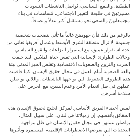
المُقيّدة، والقمع السياسي، تُواصل الناشطات النسويات
مسيرتهنّ في طليعة التغيير الاجتماعي، مُساهمات في بناء
مجتمعاتهنّ والسعي نحو مستقبل أكثر عدلاً وإنصافاً.
بالرغم من ذلك فأن جهودهنّ غالباً ما تأتي بتضحيات شخصية
جسيمة. لا تزال منطقة الشرق الأوسط وشمال أفريقيا تعاني من
عدم استقرار عميق، مع استمرار النزاعات والقمع السياسي
وحالات الطوارئ الإنسانية التي تمس حياة الملايين. لقد خلقت
الحرب والنزوح والصعوبات الاقتصادية وتقلص الحيز المدني بيئة
بالغة الصعوبة أمام العمل في مجال حقوق الإنسان. كما فاقمت
هذه الظروف الضغوط التي تواجهها الناشطات، واللاتي يواصلن
عملهن في ظل انعدام الأمن وعدم اليقين، مع الحرص على
سلامة أسرهن.
لمس أعضاء الفريق الأساسي لمركز الخليج لحقوق الإنسان هذه
الحقائق بأنفسهم. إن زميلاتنا في لبنان، على سبيل المثال،
يواصلن عملهن في مجال حقوق الإنسان في ظل مواجهة
التحديات التي تفرضها الاضطرابات الإقليمية المستمرة وتأثيرها