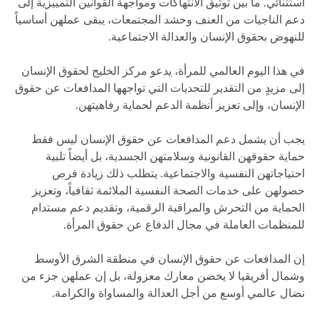
استثنائي. ما بين توثيق الانتهاكات ومواجهة القوانين التمييزية إلى
دعم الناجيات من العنف وحشد المجتمعات، يبقى عملهن أساسياً
للنهوض بحقوق الإنسان والعدالة الاجتماعية.
في هذا اليوم العالمي للمرأة، يدعو مركز الخليج لحقوق الإنسان
إلى مزيدٍ من التقدير للتحديات التي تواجهها المدافعات عن حقوق
الإنسان، وإلى تعزيز أنظمة الدعم لحماية رفاهيتهن.
يجب أن يشمل دعم المدافعات عن حقوق الإنسان ليس فقط
حماية حقوقهن القانونية وسلامتهن الجسدية، بل أيضاً تلبية
احتياجاتهن النفسية والاجتماعية. يتطلب ذلك زيادة فرص
حصولهن على خدمات الصحة النفسية الملائمة ثقافياً، وتعزيز
الحماية من التحرش والمراقبة الرقمية، وتقديم دعم مستدام
للمنظمات العاملة في مجال الدفاع عن حقوق المرأة.
إن المدافعات عن حقوق الإنسان في منطقة الشرق الأوسط
وشمال أفريقيا لا يخضن معارك معزولة، بل إن عملهن جزء من
نضال عالمي أوسع من أجل العدالة والمساواة والكرامة.