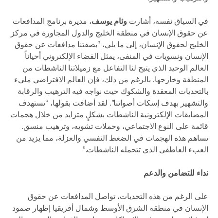
في السياق نفسه، أشارت
وئام يوسف
، مديرة برنامج المدافعات
عن حقوق الإنسان في منطقة الخليج والدول المجاورة في مركز
الخليج لحقوق الإنسان، إلى ما يلي، “بصفتنا مدافعات عن حقوق
الإنسان ونسويات في المنفى، يمثل الفضاء الإلكتروني أحياناً
العالم الوحيد الذي يتيح لنا التفاعل مع زميلاتنا الناشطات من
المنطقة وخارجها. بالرغم من ذلك، فإن العالم الافتراضي مليء
بالتحديات المعقدة والشكوك حيث نواجه فيه الترهيب والرقابة
والتشهير بهدف إسكات أصواتنا”. لقد أضافت بقولها، “تستهدف
المضايقات الإلكترونية الناشطات بشكلٍ متزايد من خلال هجمات
قائمة على النوع الاجتماعي، وحملات تشويه، وترهيب منسق.
تساهم هذه الهجمات في الضغط النفسي والعزلة، مما يزيد من
العبء العاطفي الذي تتحمله الناشطات.”
نداء للتضامن والدعم
على الرغم من هذه التحديات، تواصل المدافعات عن حقوق
الإنسان في منطقة الشرق الأوسط وشمال أفريقيا إظهار صمود