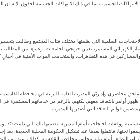
 الانتهاكات الجسيمة، بما في ذلك الانتهاكات الجسيمة لحقوق الإنسان ا
احتجاجات السلمية التي نظمتها مختلف فئات المجتمع وطالبت بتحسين
لتيار الكهربائي المستمر، تعيين خريجي الجامعات، وغيرها من المطاليب
المشاركين في هذه التظاهرات، واستخدمت القوات الأمنية في أحيانٍ كث
 أعضاء مجموعة ملحق محاضري وإداريّي المديرية العامة للتربية في محافظة القادسية، 
شخصاً، ينتظرون ظهور أوامر بالتعاقد معهم. لكنهم، بالرغم من خدماتهم المستمرة ف
م ضمن قوائم التعاقد التي أصدرتها المديرية.
منذ ذلك الحين وهم مستمرون في تنظ
عوا تحتها، فانتقلوا بعدها عند تشكيل الحكومة المحلية الجديدة، بعد إجر
مجالس المحافظات في ديسمبر/كانون الأول 2023، إلى التظاهر أمام بناية مجلس محافظة القادسية. كذلك، سبق لهم