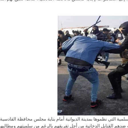
 تعرضت المظاهرة السلمية التي نظموها بمدينة الديوانية أمام بناية مجلس محافظة القادس
هم القنابل الدخانية من أجل تفريقهم بالرغم من سلميتهم ومطالبه