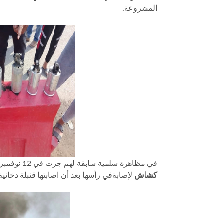
المشروعة.
في مظاهرة سلمية سابقة لهم جرت في 12 نوفمبر/تشرين الثاني 2023، تعرضت إحدى زميلاتهم وهي المتظاهرة
كشاش
لإصابةفي رأسها بعد أن اصابتها قنبلة دخان