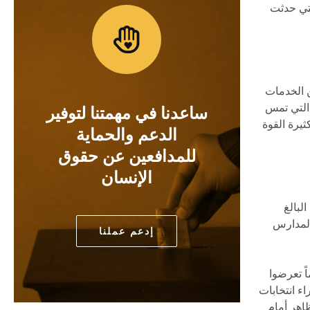
لتي حدثت
 الخدمات
 التي تمس
ساعدنا في مهمتنا لتوفير
يرة القوة
الدعم والحماية
للمدافعين عن حقوق
الإنسان
البالغ
ي المدارس
إدعم عملنا
يم مظاهرات سلمية ووقفات احتجاجية أمام المديرية، بضمنها تلك التي دامت 70 يوماً تعرضوا
اء انتخابات
 التظاهر أمام