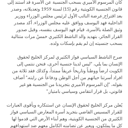
كان المرسوم الأميري بسحب الجنسية عن الأسرة قد استند إلى
قانون الجنسية الكويتية رقم (15) لسنة 1959 وتعديلاته، وصدر
بعد اقتراح ٍعرضة النائب الأول لرئيس مجلس الوزراء ووزير
الداخلية فهد اليوسف ووافق عليه مجلس الوزراء. أكد مصدر
وثيق الصلة بالأسرة، قيام فهد اليوسف بنفسه، وقبل صدور
القرار الجائر، بتهديد والد الناشط الكثيري خمسُ مرات متتالية
بسحب جنسيته إن لم يقم بإسكات ولده.
صرح الناشط السياسي فواز الكثيري لمركز الخليج لحقوق
الإنسان بما يلي، “ليس لدينا جنسية أخرى، فنحن ننتمي إلى
الكويت ارضاً ووطناً وتاريخاً عريقاً ممتداً، وكذلك فقد ثلاثة من
افراد أسرتنا حياتهم من أجل الوطن ودفاعاً عن رايته.” أضاف
بقوله، “إن المرسوم الأميري بتجريدنا من الجنسية هو غير
قانوني، بل قرار انتقامي وسياسي بامتياز.”
يُعلن مركز الخليج لحقوق الإنسان عن استنكاره وبأقوى العبارات
للقرار المسيس القاضي بتجريد أسرة المعارض السياسي فواز
الكثيري من الجنسية الكويتية، وهم أبناء الأرض التي قدموا لها
كل ما يملكون، ويعبر عن تضامنه الكامل معهم ضد استهدافهم