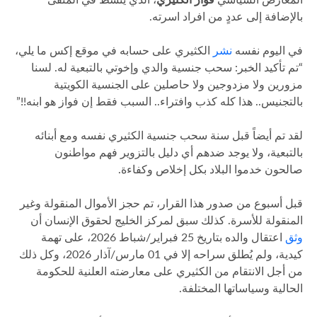
بالإضافة إلى عددٍ من افراد اسرته.
في اليوم نفسه
نشر
الكثيري على حسابه في موقع إكس ما يلي،
“تم تأكيد الخبر: سحب جنسية والدي وإخوتي بالتبعية له. لسنا
مزورين ولا مزدوجين ولا حاصلين على الجنسية الكويتية
بالتجنيس.. هذا كله كذب وافتراء.. السبب فقط إن فواز هو ابنه!!”
لقد تم أيضاً قبل سنة سحب جنسية الكثيري نفسه ومع أبنائه
بالتبعية، ولا يوجد ضدهم أي دليل بالتزوير فهم مواطنون
صالحون خدموا البلاد بكل إخلاص وكفاءة.
قبل أسبوع من صدور هذا القرار، تم حجز الأموال المنقولة وغير
المنقولة للأسرة. كذلك سبق لمركز الخليج لحقوق الإنسان أن
وثق
اعتقال والده بتاريخ 25 فبراير/شباط 2026، على تهمة
كيدية، ولم يُطلق سراحه إلا في 01 مارس/آذار 2026، وكل ذلك
من أجل الانتقام من الكثيري على معارضته العلنية للحكومة
الحالية وسياساتها المختلفة.