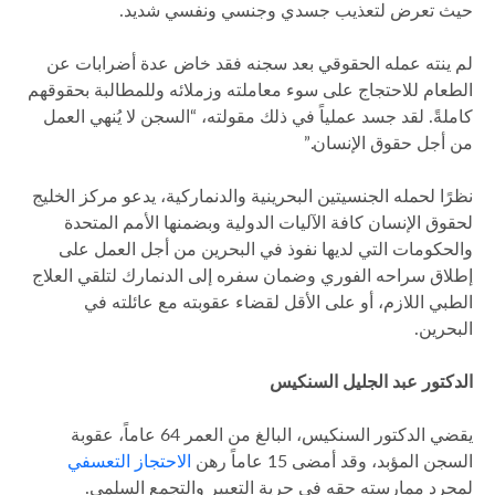
حيث تعرض لتعذيب جسدي وجنسي ونفسي شديد.
لم ينته عمله الحقوقي بعد سجنه فقد خاض عدة أضرابات عن
الطعام للاحتجاج على سوء معاملته وزملائه وللمطالبة بحقوقهم
كاملةً. لقد جسد عملياً في ذلك مقولته، “السجن لا يُنهي العمل
من أجل حقوق الإنسان.”
نظرًا لحمله الجنسيتين البحرينية والدنماركية، يدعو مركز الخليج
لحقوق الإنسان كافة الآليات الدولية وبضمنها الأمم المتحدة
والحكومات التي لديها نفوذ في البحرين من أجل العمل على
إطلاق سراحه الفوري وضمان سفره إلى الدنمارك لتلقي العلاج
الطبي اللازم، أو على الأقل لقضاء عقوبته مع عائلته في
البحرين.
الدكتور عبد الجليل السنكيس
يقضي الدكتور السنكيس، البالغ من العمر 64 عاماً، عقوبة
السجن المؤبد، وقد أمضى 15 عاماً رهن
الاحتجاز التعسفي
لمجرد ممارسته حقه في حرية التعبير والتجمع السلمي.