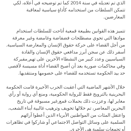
الذي تم تعديله في سنة 2014 كما تم توضيحه في أعلاه، لكي
تتمكن السلطات من استخدامه كأداةٍ سياسية لمعاقبة
المعارضين.
تتميز هذه القوانين بطبيعة قمعية أتاحت للسلطات استخدام
موادها التي تحوي مصطلحات فضفاضة وغامضة وغير معرفة
من أجل القضاء على حركة حقوق الإنسان والمعارضة السياسية.
أسفر ذلك عن سجن أبرز مدافعي حقوق الإنسان والقادة
السياسيين وعدد كبير من النشطاء الآخرين على تهم ٍمفبركة
وفي محاكمات صورية بعد أن أصبح القضاء أداة مسيسة لأقصى
حد بيد الحكومة تستخدمه للقضاء على خصومها ومنتقديها.
خلال الأشهر الماضية التي أعقبت الحرب الأخيرة قامت الحكومة
البحرينية بالترويج فقط للرواية الحكومية، ومنع أي رواية أو رأي
مغاير لها، وعززت ذلك بحملات قمع ٍغير مسبوقة في تاريخ
البحرين المعاصر، تم خلالها تخويف وترهيب غالبية أبناء الشعب،
واعتقل المئات من المواطنين الأبرياء الذين أعطوا آرائهم
السلمية على وسائل التواصل الاجتماعي أو شاركوا في تظاهرات
أو تجمعات سلمية هي الأخرى.