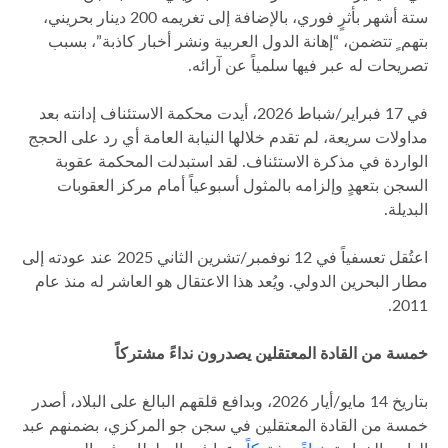
ستة أشهر بأثرٍ فوري، بالإضافة إلى تغريمه 200 دينار بحريني،
بتهم ٍ تتضمن، “إهانة الدول العربية ونشر أخبار كاذبة”، بسبب
تصريحات له عبر فيها سلمياً عن آرائه.
في 17 فبراير/شباط 2026، أيدت محكمة الاستئناف إدانته بعد
مداولات سريعة، لم تقدم خلالها النيابة العامة أي رد على الحجج
الواردة في مذكرة الاستئناف. لقد استبدلت المحكمة عقوبة
السجن بتعهدٍ وإلزامه بالمثول أسبوعياً أمام مركز العقوبات
البديلة.
اعتُقل تعسفياً في 12 نوفمبر/تشرين الثاني 2025 عند عودته إلى
مطار البحرين الدولي. ويُعد هذا الاعتقال هو العاشر له منذ عام
2011.
خمسة من القادة المعتقلين يصدرون نداءً مشتركاً
بتاريخ 14 مايو/أيار 2026، وبدافع قلقهم البالغ على البلاد، أصدر
خمسة من القادة المعتقلين في سجن جو المركزي، بضمنهم عبد