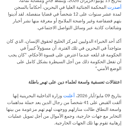
بتاريخ 15 يونيو/حزيران 2026، وبنمط جائرٍ ومشابه تماماً،
أصدرت
المحكمة الجنائية العليا في البحرين، أحكاماً بالسجن
لمدة عشر سنوات على 12 شخصاً في قضايا منفصلة. لقد أدينوا
بتهم فضفاضة وغير واضحة الملامح أو معرفة منها نشر أخبار
وشائعات كاذبة عبر وسائل التواصل الاجتماعي.
أكد أحد الخبراء الدوليين لمركز الخليج لحقوق الإنسان، الذي كان
متواجداً في البحرين في تلك الفترة، أن مسؤولاً كبيراً في
الحكومة قد ابلغه عندما اعترض على قسوة الأحكام، “كان يجب
أن تفعل الحكومة ذلك من أجل السيطرة بشكل كامل على
الوضع الأمني.”
اعتقالات تعسفية واسعة لعلماء دين على تهم ٍ باطلة
بتاريخ 09 مايو/أيار 2026،
أعلنت
وزارة الداخلية البحرينية ​إنها
ألقت القبض على 41 شخصاً من رجال الدين بعد حملة مداهمات
واسعة النطاق طالت منازلهم ووجهت لهم تهم مزعومة من بينها
التخابر مع جهات خارجية، وجمع الأموال من أجل تمويل عمليات
إرهابية تقوم بها تلك الجهات الخارجية.