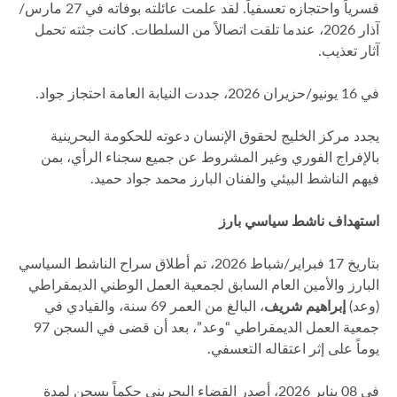
قسرياً واحتجازه تعسفياً. لقد علمت عائلته بوفاته في 27 مارس/
آذار 2026، عندما تلقت اتصالاً من السلطات. كانت جثته تحمل
آثار تعذيب.
في 16 يونيو/حزيران 2026، جددت النيابة العامة احتجاز جواد.
يجدد مركز الخليج لحقوق الإنسان دعوته للحكومة البحرينية
بالإفراج الفوري وغير المشروط عن جميع سجناء الرأي، بمن
فيهم الناشط البيئي والفنان البارز محمد جواد حميد.
استهداف ناشط سياسي بارز
بتاريخ 17 فبراير/شباط 2026، تم أطلاق سراح الناشط السياسي
البارز والأمين العام السابق لجمعية العمل الوطني الديمقراطي
(وعد)
إبراهيم شريف
، البالغ من العمر 69 سنة، والقيادي في
جمعية العمل الديمقراطي “وعد”، بعد أن قضى في السجن 97
يوماً على إثر اعتقاله التعسفي.
في 08 يناير 2026، أصدر القضاء البحريني حكماً بسجن لمدة