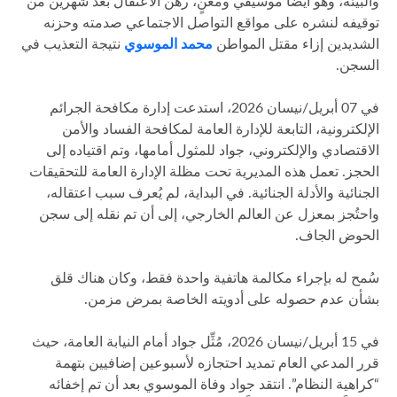
والبيئة، وهو أيضاً موسيقي ومغنٍ، رهن الاعتقال بعد شهرين من
توقيفه لنشره على مواقع التواصل الاجتماعي صدمته وحزنه
الشديدين إزاء مقتل المواطن
محمد الموسوي
نتيجة التعذيب في
السجن.
في 07 أبريل/نيسان 2026، استدعت إدارة مكافحة الجرائم
الإلكترونية، التابعة للإدارة العامة لمكافحة الفساد والأمن
الاقتصادي والإلكتروني، جواد للمثول أمامها، وتم اقتياده إلى
الحجز. تعمل هذه المديرية تحت مظلة الإدارة العامة للتحقيقات
الجنائية والأدلة الجنائية. في البداية، لم يُعرف سبب اعتقاله،
واحتُجز بمعزل عن العالم الخارجي، إلى أن تم نقله إلى سجن
الحوض الجاف.
سُمح له بإجراء مكالمة هاتفية واحدة فقط، وكان هناك قلق
بشأن عدم حصوله على أدويته الخاصة بمرض مزمن.
في 15 أبريل/نيسان 2026، مُثِّل جواد أمام النيابة العامة، حيث
قرر المدعي العام تمديد احتجازه لأسبوعين إضافيين بتهمة
“كراهية النظام”. انتقد جواد وفاة الموسوي بعد أن تم إخفائه