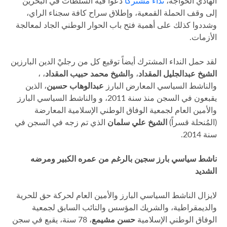
الهادي الخواجة،
نداءً مشتركاً
دعوا فيه السلطات في البحرين
إلى وقف الحملة القمعية، وإطلاق سراح كافة سجناء الراي،
وشددوا كذلك على أهمية فتح باب الحوار الوطني الجاد لمعالجة
الأزمات.
لقد حمل النداء المشترك أيضاً توقيع كل من رجليْ الدين البارزين
الشيخ
عبدالجليل المقداد
، و
الشيخ
محمد حبيب المقداد
، ،
والناشط السياسي المعارض البارز
عبدالوهاب حسين
، الذين
يقبعون في السجن منذ سنة 2011، و والناشط السياسي البارز
والأمين العام لجمعية الوفاق الوطني الإسلامية المعارضة
(المُنحلة قسراً)
الشيخ علي سلمان
الذي تم زجه في السجن في
سنة 2014.
ناشط سياسي بارز سجين بالرغم من عمره الكبير ومرضه
الشديد
لايزال الناشط السياسي البارز والأمين العام لحركة حق للحرية
والديمقراطية، والشريك المؤسس والنائب السابق لجمعية
الوفاق الوطني الإسلامية
حسن مشيمع
، 78 سنة، يقبع في سجن