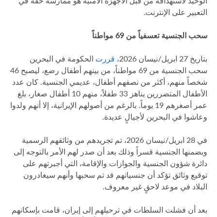
الوحيد لاستهدافه من قبل الأجهزة الأمنية هو ممارسة حقه في
التعبير على الإنترنت.
سحب الجنسية تعسفياً من 69 مواطناً
بتاريخ 27 ابريل/نيسان 2026،
قررت
الحكومة في البحرين
سحب الجنسية من 69 مواطناً، من بينهم أطفال رضع، ليصبح 46
شخصاً منهم، أكثر من نصفهم أطفال، عديمي الجنسية. كان عدد
الأطفال المتضررين يناهز 33 طفلاً، منهم 10 أطفال صغار، بلغ
عمر أصغرهم 19 يوماً. بالرغم من أصولهم الإيرانية، إلا أنهم ولدوا
وعاشوا في البحرين لأجيالٍ عديدة.
في 28 ابريل/نيسان 2026، تم تجريدهم من وثائقهم الرسمية
وبضمنها الجنسية قسراً وذلك بعد أن صدر لهم الأمر بالتوجه إلى
دائرة شؤون الجنسية والجوازات والإقامة، التي أجبرتهم على
توقيع وثائق تؤكد أن جنسياتهم قد تم سحبها وأنهم سيغادرون
البلاد في موعد لاحقٍ غير معروف.
بعد أن فشلت السلطات في ترحيلهم إلى إيران، قامت بإسكانهم