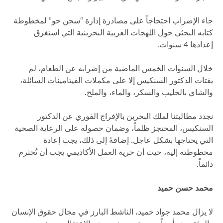
جاء الإضراب احتجاجاً على مصادرة إدارة “سجن جو” لمخطوطة
كتابه البحثي حول اللهجات العربية البحرينية التي استغرق
إعدادها 4 سنوات.
خلال السنوات الخمس الماضية من إضرابه عن الطعام، لم
يقتات الدكتور السنكيس إلا على مكملات الفيتامينات السائلة،
والشاي بالحليب والسكر، والماء، والملح.
نجدد مطالبتنا لملك البحرين بالإفراج الفوري عن الدكتور
السنكيس، المحتجز ظلماً، وضمان حصوله على الرعاية الصحية
التي يحتاجها بشكل عاجل. إضافةً إلى ذلك، يجب إعادة
مخطوطته إليه، حيث أن حرية العمل الأكاديمي يجب أن تُحترم
دائماً.
محمد حسن حميد
لا يزال محمد جواد حميد، الناشط البارز في مجال حقوق الإنسان