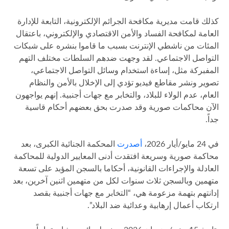
كذلك قامت مديرية مكافحة الجرائم الإلكترونية، التابعة للإدارة
العامة لمكافحة الفساد والأمن الاقتصادي والإلكتروني، باعتقال
المئات من ناشطي الإنترنت بسبب ما قاموا بنشره على شبكات
التواصل الاجتماعي. لقد وجهت ضدهم السلطات مختلف التهم
المفبركة مثل، إساءة استخدام وسائل التواصل الاجتماعي،
تصوير ونشر مقاطع فيديو تؤدي إلى الإخلال بالأمن والنظام
العام، عدم الولاء للبلاد، والتخابر مع جهات أجنبية. إنهم يواجهون
الآن محاكمات صورية وقد صدرت بحق بعضهم أحكام قاسية
جداً.
في 24 مايو/أيار 2026،
أصدرت
​المحكمة الجنائية الكبرى، بعد
محاكمة صورية وسريعة افتقدت أدنى المعايير الدولية للمحاكمة
العادلة والإجراءات القانونية، أحكاما ‌بالسجن المؤبد على تسعة
متهمين وبالسجن ثلاث سنوات لكل من متهمين اثنين آخرين، بعد
إدانتهم بتهمة مزعومة هي، “​التخابر مع جهات أجنبية بقصد
ارتكاب أعمال إرهابية وعدائية ضد ⁠البلاد”.