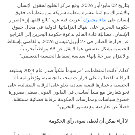
بتاريخ 02 مايو/أيار 2026، وقع مركز الخليج لحقوق الإنسان
بالاشتراك مع اثنتا عشرة منظمة شريكة من منظمات حقوق
إنسان على
نداء مشترك
أعربت فيه عن، “بالغ قلقها إزاء إصرار
حكومة البحرين على انتهاك التزاماتها الدولية في مجال حقوق
الإنسان، مطالبًة قادة العالم بدعوة حكومة البحرين إلى التراجع
عن قرارها الصادر في 27 أبريل/نيسان 2026، والقاضي بإسقاط
الجنسية بشكل تعسفي عما لا يقل عن 69 مواطناً بحرينياً،
والالتزام صراحةً بإنهاء سياسة إسقاط الجنسية التعسفي.”
كذلك أدانت المنظمات، “مرسوماً ملكياً صدر عام 2024 يستبعد
الرقابة القضائية على قرارات سحب الجنسية، ويُؤطِّر لمسألة
الجنسية باعتبارها قضية سيادية تعلو على الرقابة القضائية، على
نحو يتعارض مع مبدأ أساسي في القانون الدولي يقضي بضرورة
خضوع سياسات وممارسات الحكومة لرقابة قضائية مستقلة،
فضلاً عن تعارضه مع دستور البحرين.”
لا آراء يمكن أن تُعطى سوى رأي الحكومة