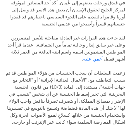
في فندق ورحلت بعضهم إلى عُمان. أكد أحد المصادر الموثوقة
لمركز الخليج لحقوق الإنسان أن بعض هذه الاسر قد وصل إلى
أوربا وقاموا بالتقديم على اللجوء السياسي باعتبارهم قد فقدوا
جنسياتهم قسراً وأصبحوا من عديمي الجنسية.
لقد جاءت هذه القرارات غير العادلة مفاجئة للأسر المتضررين
وعلى غير سابق إنذار وخالية تماماً من الشفافية. عندما قرأ أحد
المواطنين المشمولين اسمه واسم ابنته البالغة من العمر ثلاثة
أشهر فقط،
أغمي عليه
.
زعمت السلطات أن سحب الجنسيات من هؤلاء المواطنين قد تم
بسبب التعاطف مع، “الأعمال العدائية الإيرانية” أو “التخابر مع
جهات أجنبية”، مستندة إلى المادة (10/3) من قانون الجنسية
البحرينية التي تجيز إسقاط الجنسية عن أي شخص “يتسبب في
الإضرار بمصالح المملكة، أو يتصرف تصرفاً يناقض واجب الولاء
لها.” لا شك أن هذه المادة فضفاضة وتسمح بالتوسع في تفسيرها
واستخدام الجنسية من خلالها كسلاحٍ لقمع الأصوات الحرة وكل
اشكال المعارضة السلمية سواء كانت عبر الإنترنت أو خارجه.