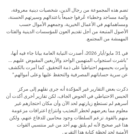
تضم هذه المجموعة من رجال الدين، شخصيات دينية معروفة،
وائمة مساجد وخطباء عُرفوا جميعاً باعتدالهم وسيرتهم الحسنة،
ومساهماتهم في الأعمال الخيرية، وجمعهم الأموال حسب
الأصول المتبعة من أجل تقديم العون للمؤسسات الدينية والفئات
المهمشة من المجتمع.
في 31 مايو/أيار 2026، أصدرت النيابة العامة بيانا جاء فيه أنها،
“باشرت استجواب المتهمين الواحد والأربعين المقبوض عليهم …
وأمرت بحبسهم احتياطياً على ذمة التحقيق. كما أمرت بالكشف
عن سرية حساباتهم المصرفية والتحفظ عليها وعلى أموالهم.”
ذكرت بعض التقارير غير المؤكدة أنه جرى نقلهم إلى مركز
الحبس الاحتياطي في الحوض الجاف، لكن تقارير أخرى أكدت أن
أسرهم لم تستطع زيارتهم لحد الآن وأن مكان احتجازهم غير
معلوم مما يعرضهم لخطر التعذيب وانتزاع اعترافات مزعومة
منهم بالقوة. تزعم السلطات وجود محامين للدفاع عنهم، ولكن
هذا غير صحيح لأنه لم يلتق بهم أحد من غير منتسبي القوات
الأمنية لحد لحظة كتابة هذا التقرير.