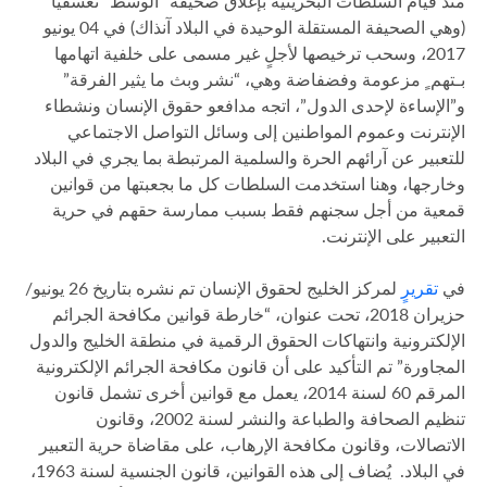
منذ قيام السلطات البحرينية بإغلاق صحيفة “الوسط” تعسفياً
(وهي الصحيفة المستقلة الوحيدة في البلاد آنذاك) في 04 يونيو
2017، وسحب ترخيصها لأجلٍ غير مسمى على خلفية اتهامها
بـتهم ٍ مزعومة وفضفاضة وهي، “نشر وبث ما يثير الفرقة”
و”الإساءة لإحدى الدول”، اتجه مدافعو حقوق الإنسان ونشطاء
الإنترنت وعموم المواطنين إلى وسائل التواصل الاجتماعي
للتعبير عن آرائهم الحرة والسلمية المرتبطة بما يجري في البلاد
وخارجها، وهنا استخدمت السلطات كل ما بجعبتها من قوانين
قمعية من أجل سجنهم فقط بسبب ممارسة حقهم في حرية
التعبير على الإنترنت.
في
تقريرٍ
لمركز الخليج لحقوق الإنسان تم نشره بتاريخ 26 يونيو/
حزيران 2018، تحت عنوان، “خارطة قوانين مكافحة الجرائم
الإلكترونية وانتهاكات الحقوق الرقمية في منطقة الخليج والدول
المجاورة” تم التأكيد على أن قانون مكافحة الجرائم الإلكترونية
المرقم 60 لسنة 2014، يعمل مع قوانين أخرى تشمل قانون
تنظيم الصحافة والطباعة والنشر لسنة 2002، وقانون
الاتصالات، وقانون مكافحة الإرهاب، على مقاضاة حرية التعبير
في البلاد. يُضاف إلى هذه القوانين، قانون الجنسية لسنة 1963،