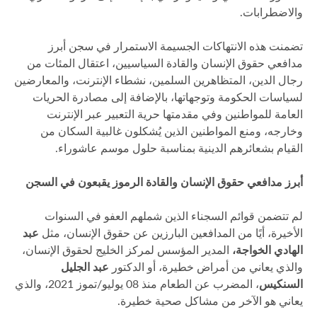
والاضطرابات.
تضمنت هذه الانتهاكات الجسيمة الاستمرار في سجن أبرز
مدافعي حقوق الإنسان والقادة السياسيين، اعتقال المئات من
رجال الدين، المتظاهرين السلمين، نشطاء الإنترنت، والمعارضين
لسياسات الحكومة وتوجهاتها، بالإضافة إلى مصادرة الحريات
العامة للمواطنين وفي مقدمتها حرية التعبير عبر الإنترنت
وخارجه، ومنع المواطنين الذين يُشكلون غالبية السكان من
القيام بشعائرهم الدينية بمناسبة حلول موسم عاشوراء.
أبرز مدافعي حقوق الإنسان والقادة الرموز يقبعون في السجن
لم تتضمن قوائم السجناء الذين شملهم العفو في السنوات
الأخيرة، أيًا من المدافعين البارزين عن حقوق الإنسان، مثل
عبد
الهادي الخواجة،
المدير المؤسس لمركز الخليج لحقوق الإنسان،
والذي يعاني من أمراض خطيرة، أو الدكتور
عبد الجليل
السنكيس
، المضرب عن الطعام منذ 08 يوليو/تموز 2021، والذي
يعاني هو الآخر من مشاكل صحية خطيرة.